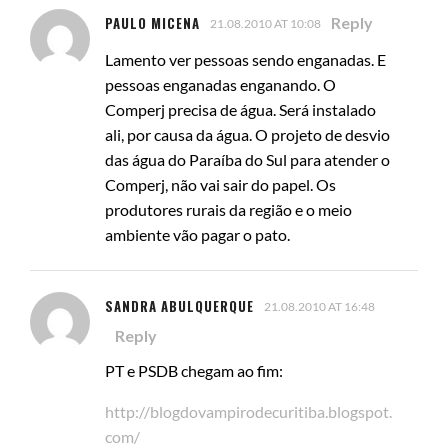
PAULO MICENA
Reply
21.08.2010 AT 10:08
Lamento ver pessoas sendo enganadas. E
pessoas enganadas enganando. O
Comperj precisa de água. Será instalado
ali, por causa da água. O projeto de desvio
das água do Paraíba do Sul para atender o
Comperj, não vai sair do papel. Os
produtores rurais da região e o meio
ambiente vão pagar o pato.
SANDRA ABULQUERQUE
21.08.2010 AT 16:48
Reply
PT e PSDB chegam ao fim:
http://blogdovampirodecuritiba.blogspot.
com/