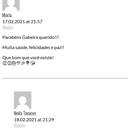
Maria
17.02.2021 at 21:57
Reply
Parabéns Gabeira querido!!!
Muita saúde, felicidades e paz!!
Que bom que você existe!
👏👏🎂🎊🎉💐😘
Neila Tavares
18.02.2021 at 21:29
Reply