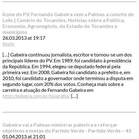
Ícone do PV, Fernando Gabeira vem a Palmas a convite de
Lelis | Cenário do Tocantins, Notícias sobre a Política,
Economia, Agronegócio, do Estado do Tocantins e
municípios
26.03.2013 at 19:17
Reply
[…] Gabeira continuou jornalista, escritor e tornou-se um dos
principais líderes do PV. Em 1989, foi candidato à presidência
da República. Em 1994, elegeu-se deputado federal pela
primeira vez. Em 2008, Gabeira foi candidato a prefeito e, em
2010, foi candidato a governador onde terminou a disputa em
segundo lugar, com 20% dos votos. Conheça mais sobre a
carreira e atuação de Fernando Gabeira em
http://gabeira.com.br/biografia/
[…]
Gabeira vai a Palmas ministrar palestra e reforçar
objetivos e metas do Partido Verde - Partido Verde – 43
01.04.2013 at 21:01