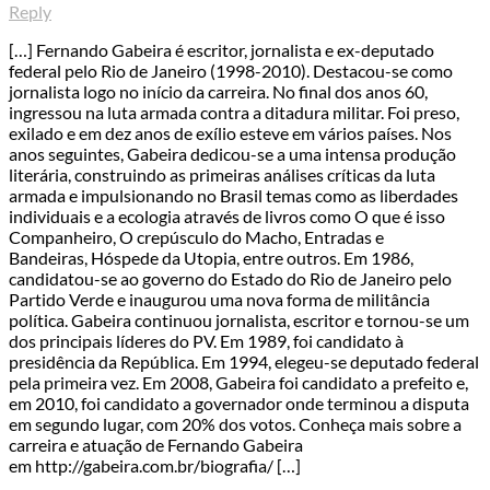
Reply
[…] Fernando Gabeira é escritor, jornalista e ex-deputado
federal pelo Rio de Janeiro (1998-2010). Destacou-se como
jornalista logo no início da carreira. No final dos anos 60,
ingressou na luta armada contra a ditadura militar. Foi preso,
exilado e em dez anos de exílio esteve em vários países. Nos
anos seguintes, Gabeira dedicou-se a uma intensa produção
literária, construindo as primeiras análises críticas da luta
armada e impulsionando no Brasil temas como as liberdades
individuais e a ecologia através de livros como O que é isso
Companheiro, O crepúsculo do Macho, Entradas e
Bandeiras, Hóspede da Utopia, entre outros. Em 1986,
candidatou-se ao governo do Estado do Rio de Janeiro pelo
Partido Verde e inaugurou uma nova forma de militância
política. Gabeira continuou jornalista, escritor e tornou-se um
dos principais líderes do PV. Em 1989, foi candidato à
presidência da República. Em 1994, elegeu-se deputado federal
pela primeira vez. Em 2008, Gabeira foi candidato a prefeito e,
em 2010, foi candidato a governador onde terminou a disputa
em segundo lugar, com 20% dos votos. Conheça mais sobre a
carreira e atuação de Fernando Gabeira
em http://gabeira.com.br/biografia/ […]