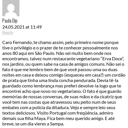
Paula Dip
24.05.2021 at 11:49
Reply
Caro Fernando, te chamo assim, pelo primeiro nome porque
tive o privilégio e o prazer de te conhecer pessoalmente nos
anos 80 aqui em São Paulo. Não sei muito bem onde nos
encontramos, talvez num restaurante vegetariano “Erva Doce”,
nos jardins, ou quem sabe na casa de amigos comuns. Não sei o
fato é que me lembro bem de que você passou uma ou duas
noites em casa e deixou comigo (esqueceu em casa?) um cordão
de prata que tinha uma linda concha pendurada. Devia tê-la
guardado como lembrança mas preferi devolve-la logo que te
encontrei acho que novo no vegetariano. O fato é que guardo
memórias de nossas conversas, de suas mãos e da cicatriz que
você tem nas costas que atravessou seu peito num de seus
embates com a polícia da ditadura. Vejo e sempre leio seus
textos deliciosos. Visito Portugal com freqüência, admiro
demais sua filha Maya. Fica bem meu querido amigo. E até
breve, se um dia vieres a Sampa.