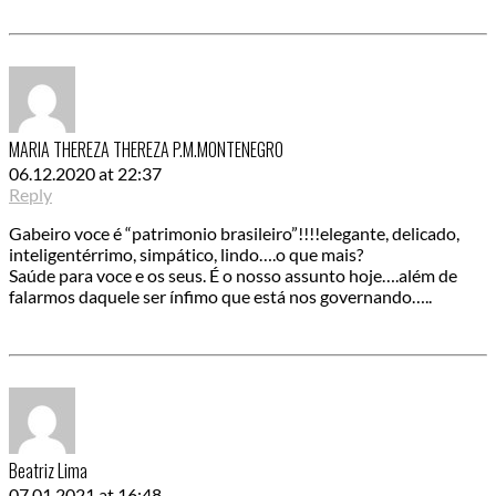
MARIA THEREZA THEREZA P.M.MONTENEGRO
06.12.2020 at 22:37
Reply
Gabeiro voce é “patrimonio brasileiro”!!!!elegante, delicado,
inteligentérrimo, simpático, lindo….o que mais?
Saúde para voce e os seus. É o nosso assunto hoje….além de
falarmos daquele ser ínfimo que está nos governando…..
Beatriz Lima
07.01.2021 at 16:48