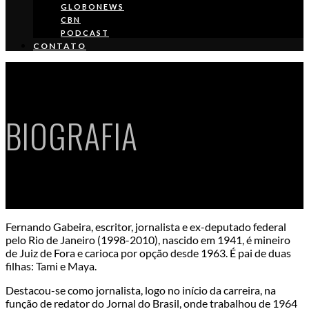
GLOBONEWS
CBN
PODCAST
CONTATO
BIOGRAFIA
Fernando Gabeira, escritor, jornalista e ex-deputado federal
pelo Rio de Janeiro (1998-2010), nascido em 1941, é mineiro
de Juiz de Fora e carioca por opção desde 1963. É pai de duas
filhas: Tami e Maya.
Destacou-se como jornalista, logo no início da carreira, na
função de redator do Jornal do Brasil, onde trabalhou de 1964