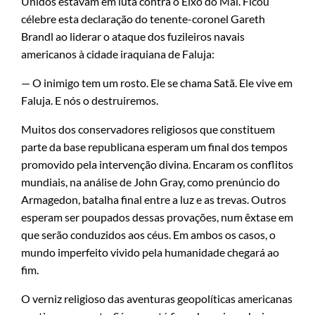
Unidos estavam em luta contra o Eixo do Mal. Ficou
célebre esta declaração do tenente-coronel Gareth
Brandl ao liderar o ataque dos fuzileiros navais
americanos à cidade iraquiana de Faluja:
— O inimigo tem um rosto. Ele se chama Satã. Ele vive em
Faluja. E nós o destruiremos.
Muitos dos conservadores religiosos que constituem
parte da base republicana esperam um final dos tempos
promovido pela intervenção divina. Encaram os conflitos
mundiais, na análise de John Gray, como prenúncio do
Armagedon, batalha final entre a luz e as trevas. Outros
esperam ser poupados dessas provações, num êxtase em
que serão conduzidos aos céus. Em ambos os casos, o
mundo imperfeito vivido pela humanidade chegará ao
fim.
O verniz religioso das aventuras geopolíticas americanas