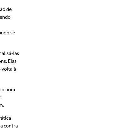
ção de
sendo
ando se
alisá-las
ns. Elas
 volta à
ido num
m
m.
rática
ia contra