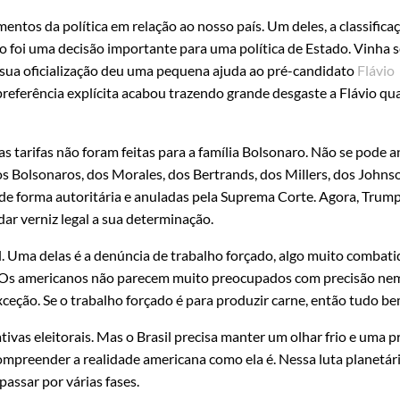
ntos da política em relação ao nosso país. Um deles, a classifica
foi uma decisão importante para uma política de Estado. Vinha 
sua oficialização deu uma pequena ajuda ao pré-candidato
Flávio
preferência explícita acabou trazendo grande desgaste a Flávio qu
 tarifas não foram feitas para a família Bolsonaro. Não se pode an
s Bolsonaros, dos Morales, dos Bertrands, dos Millers, dos Johnso
 de forma autoritária e anuladas pela Suprema Corte. Agora, Trump
dar verniz legal a sua determinação.
l. Uma delas é a denúncia de trabalho forçado, algo muito combat
 Os americanos não parecem muito preocupados com precisão ne
ceção. Se o trabalho forçado é para produzir carne, então tudo be
ivas eleitorais. Mas o Brasil precisa manter um olhar frio e uma p
ompreender a realidade americana como ela é. Nessa luta planetár
assar por várias fases.