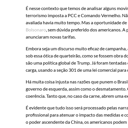
É nesse contexto que temos de analisar alguns movime
terrorismo imposta a PCC e Comando Vermelho. Não 
avaliada havia muito tempo. Mas a oportunidade de 
Bolsonaro
, sem dúvida preferido dos americanos. A 
anunciaram novas tarifas.
Embora seja um discurso muito eficaz de campanha, as
sob essa ótica de quarteirão, como se fossem obra do
são uma política global de Trump. Já foram tentadas
carga, usando a seção 301 de uma lei comercial para 
Há muita coisa injusta nas razões que punem o Brasi
governo de esquerda, assim como o desmatamento.
coerência. Tanto que, no caso da carne, abrem uma ex
É evidente que tudo isso será processado pelas narrat
profissional para atenuar o impacto das medidas e c
o poder ascendente da China, os americanos podem p