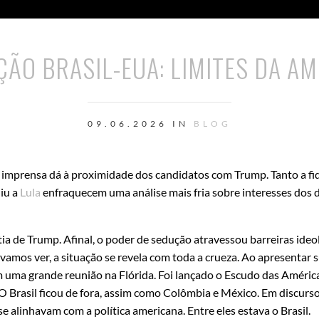
ÇÃO BRASIL-EUA: LIMITES DA AM
09.06.2026 IN
BLOG
 imprensa dá à proximidade dos candidatos com Trump. Tanto a fi
iu a
Lula
enfraquecem uma análise mais fria sobre interesses dos 
a de Trump. Afinal, o poder de sedução atravessou barreiras ideo
vamos ver, a situação se revela com toda a crueza. Ao apresentar 
 uma grande reunião na Flórida. Foi lançado o Escudo das América
. O Brasil ficou de fora, assim como Colômbia e México. Em discurs
alinhavam com a política americana. Entre eles estava o Brasil.