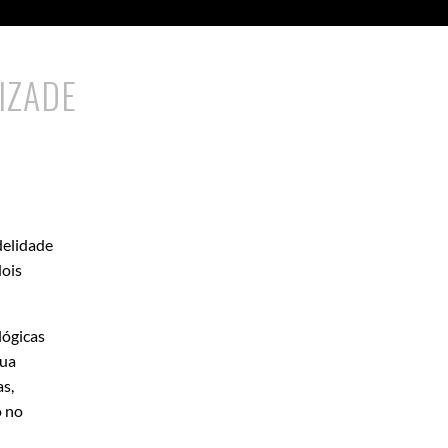
IZADE
delidade
dois
lógicas
sua
s,
o no